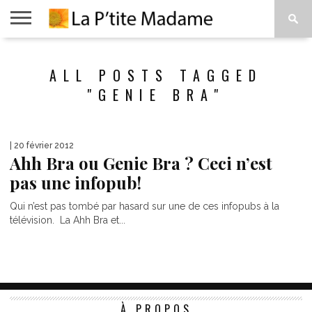
ACCUEIL
BEAUTÉ
MODE
ART
À
ALL POSTS TAGGED
DE
PROPOS
VIVRE
"GENIE BRA"
| 20 février 2012
Ahh Bra ou Genie Bra ? Ceci n’est
pas une infopub!
Qui n’est pas tombé par hasard sur une de ces infopubs à la
télévision. La Ahh Bra et...
À PROPOS