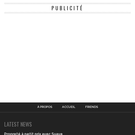
PUBLICITÉ
À PROPOS
ACCUEIL
FRIENDS
LATEST NEWS
Propreté à petit prix avec Suave