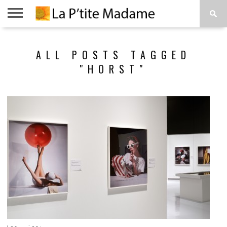
ACCUEIL
BEAUTÉ
MODE
ART
À
ALL POSTS TAGGED
DE
PROPOS
VIVRE
"HORST"