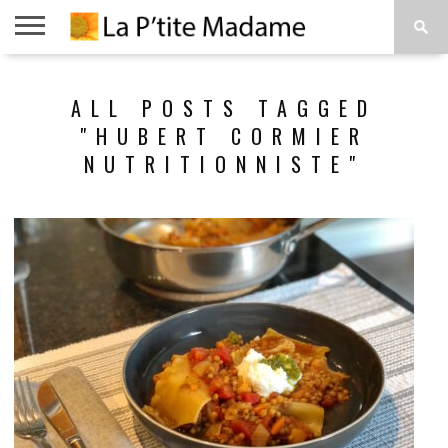
ACCUEIL
BEAUTÉ
MODE
ART
À
ALL POSTS TAGGED
DE
PROPOS
VIVRE
"HUBERT CORMIER
NUTRITIONNISTE"