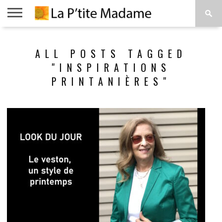
ACCUEIL
BEAUTÉ
MODE
ART
À
ALL POSTS TAGGED
DE
PROPOS
VIVRE
"INSPIRATIONS
PRINTANIÈRES"