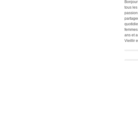
Bonjour
tous les
passion.
partage
quotidie
femmes,
ans et a
Vieillir