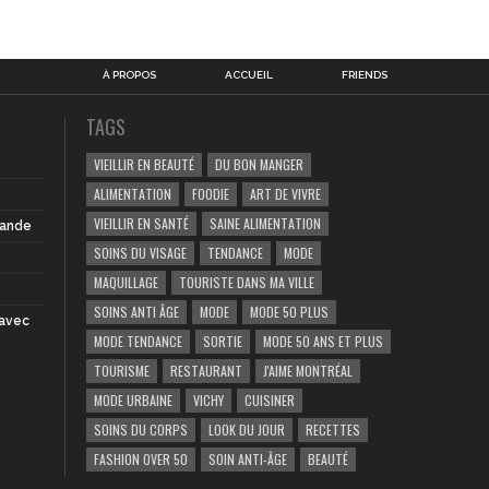
À PROPOS
ACCUEIL
FRIENDS
TAGS
VIEILLIR EN BEAUTÉ
DU BON MANGER
ALIMENTATION
FOODIE
ART DE VIVRE
VIEILLIR EN SANTÉ
SAINE ALIMENTATION
iande
SOINS DU VISAGE
TENDANCE
MODE
MAQUILLAGE
TOURISTE DANS MA VILLE
SOINS ANTI ÂGE
MODE
MODE 50 PLUS
 avec
MODE TENDANCE
SORTIE
MODE 50 ANS ET PLUS
TOURISME
RESTAURANT
J'AIME MONTRÉAL
MODE URBAINE
VICHY
CUISINER
SOINS DU CORPS
LOOK DU JOUR
RECETTES
FASHION OVER 50
SOIN ANTI-ÂGE
BEAUTÉ