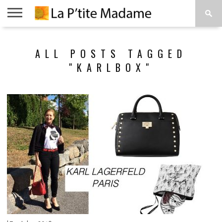
ACCUEIL
BEAUTÉ
MODE
ART
À
ALL POSTS TAGGED
DE
PROPOS
VIVRE
"KARLBOX"