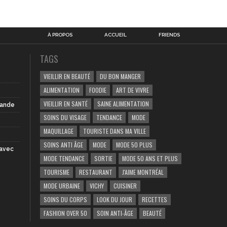
À PROPOS
ACCUEIL
FRIENDS
TAGS
VIEILLIR EN BEAUTÉ
DU BON MANGER
ALIMENTATION
FOODIE
ART DE VIVRE
VIEILLIR EN SANTÉ
SAINE ALIMENTATION
iande
SOINS DU VISAGE
TENDANCE
MODE
MAQUILLAGE
TOURISTE DANS MA VILLE
SOINS ANTI ÂGE
MODE
MODE 50 PLUS
 avec
MODE TENDANCE
SORTIE
MODE 50 ANS ET PLUS
TOURISME
RESTAURANT
J'AIME MONTRÉAL
MODE URBAINE
VICHY
CUISINER
SOINS DU CORPS
LOOK DU JOUR
RECETTES
FASHION OVER 50
SOIN ANTI-ÂGE
BEAUTÉ