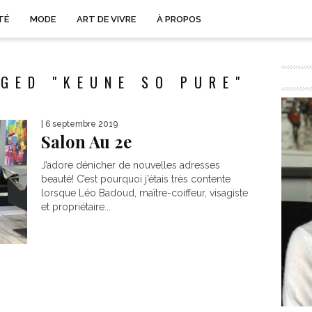
TÉ
MODE
ART DE VIVRE
À PROPOS
GED "KEUNE SO PURE"
| 6 septembre 2019
Salon Au 2e
J’adore dénicher de nouvelles adresses
beauté! C’est pourquoi j’étais très contente
lorsque Léo Badoud, maître-coiffeur, visagiste
et propriétaire...