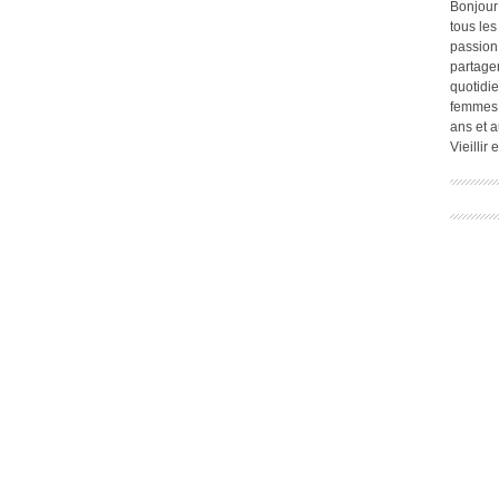
Bonjour
tous les
passion.
partage
quotidie
femmes,
ans et a
Vieillir