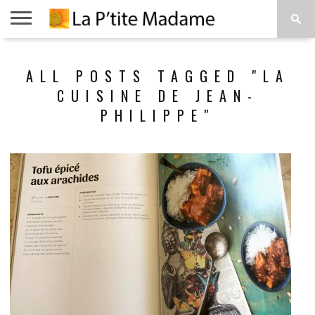
ACCUEIL
BEAUTÉ
MODE
ART
À
ALL POSTS TAGGED "LA
DE
PROPOS
VIVRE
CUISINE DE JEAN-
PHILIPPE"