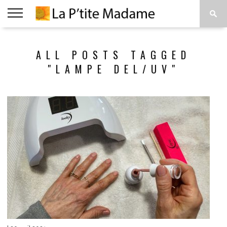
ACCUEIL
BEAUTÉ
MODE
ART
À
ALL POSTS TAGGED
DE
PROPOS
VIVRE
"LAMPE DEL/UV"