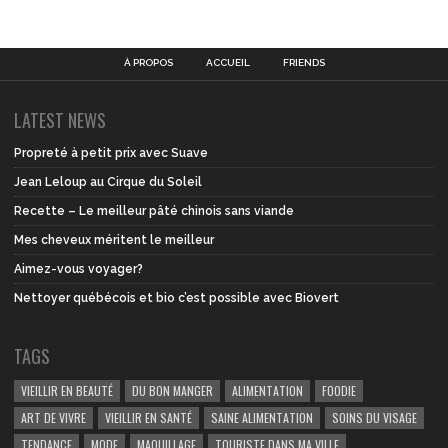
À PROPOS
ACCUEIL
FRIENDS
LATEST NEWS
Propreté à petit prix avec Suave
Jean Leloup au Cirque du Soleil
Recette – Le meilleur pâté chinois sans viande
Mes cheveux méritent le meilleur
Aimez-vous voyager?
Nettoyer québécois et bio c’est possible avec Biovert
TAGS
VIEILLIR EN BEAUTÉ
DU BON MANGER
ALIMENTATION
FOODIE
ART DE VIVRE
VIEILLIR EN SANTÉ
SAINE ALIMENTATION
SOINS DU VISAGE
TENDANCE
MODE
MAQUILLAGE
TOURISTE DANS MA VILLE