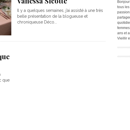
Vanessa Sicotte
Bonjour
tous les
Il y a quelques semaines, j’ai assisté à une très
passion.
belle présentation de la blogueuse et
partage
chroniqueuse Déco...
quotidie
femmes,
ans et a
Vieillir
que
n
uc que