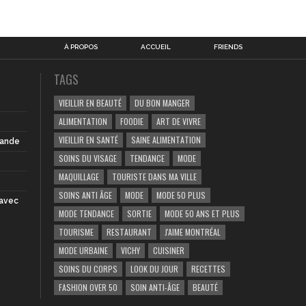
À PROPOS
ACCUEIL
FRIENDS
TAGS
VIEILLIR EN BEAUTÉ
DU BON MANGER
ALIMENTATION
FOODIE
ART DE VIVRE
VIEILLIR EN SANTÉ
SAINE ALIMENTATION
iande
SOINS DU VISAGE
TENDANCE
MODE
MAQUILLAGE
TOURISTE DANS MA VILLE
SOINS ANTI ÂGE
MODE
MODE 50 PLUS
 avec
MODE TENDANCE
SORTIE
MODE 50 ANS ET PLUS
TOURISME
RESTAURANT
J'AIME MONTRÉAL
MODE URBAINE
VICHY
CUISINER
SOINS DU CORPS
LOOK DU JOUR
RECETTES
FASHION OVER 50
SOIN ANTI-ÂGE
BEAUTÉ