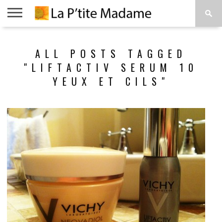
ACCUEIL
BEAUTÉ
MODE
ART
À
ALL POSTS TAGGED
DE
PROPOS
VIVRE
"LIFTACTIV SERUM 10
YEUX ET CILS"