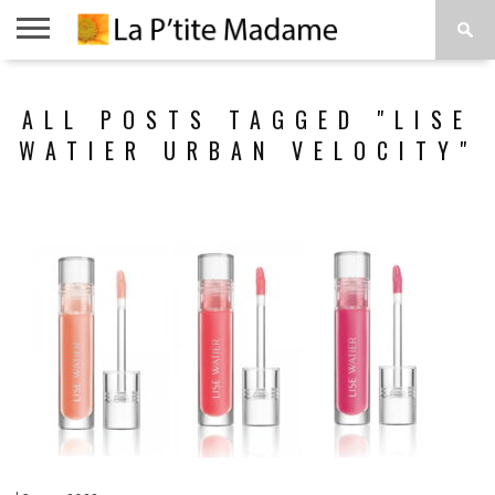
ACCUEIL
BEAUTÉ
MODE
ART
À
ALL POSTS TAGGED "LISE
DE
PROPOS
VIVRE
WATIER URBAN VELOCITY"