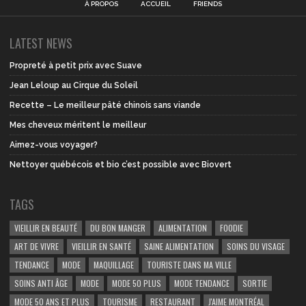
À PROPOS
ACCUEIL
FRIENDS
LATEST NEWS
Propreté à petit prix avec Suave
Jean Leloup au Cirque du Soleil
Recette – Le meilleur pâté chinois sans viande
Mes cheveux méritent le meilleur
Aimez-vous voyager?
Nettoyer québécois et bio c’est possible avec Biovert
TAGS
VIEILLIR EN BEAUTÉ
DU BON MANGER
ALIMENTATION
FOODIE
ART DE VIVRE
VIEILLIR EN SANTÉ
SAINE ALIMENTATION
SOINS DU VISAGE
TENDANCE
MODE
MAQUILLAGE
TOURISTE DANS MA VILLE
SOINS ANTI ÂGE
MODE
MODE 50 PLUS
MODE TENDANCE
SORTIE
MODE 50 ANS ET PLUS
TOURISME
RESTAURANT
J'AIME MONTRÉAL