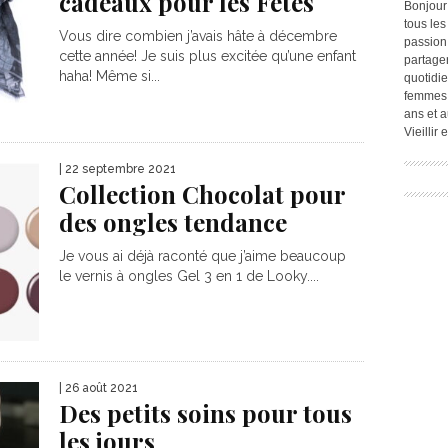
cadeaux pour les Fêtes
Bonjour
tous les
Vous dire combien j’avais hâte à décembre
passion.
cette année! Je suis plus excitée qu’une enfant
partage
haha! Même si...
quotidie
femmes,
ans et a
Vieillir
| 22 septembre 2021
Collection Chocolat pour
des ongles tendance
Je vous ai déjà raconté que j’aime beaucoup
le vernis à ongles Gel 3 en 1 de Looky....
| 26 août 2021
Des petits soins pour tous
les jours