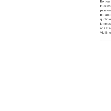
Bonjour
tous les
passion.
partage
quotidie
femmes,
ans et a
Vieillir