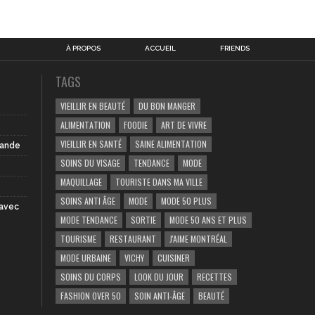
À PROPOS
ACCUEIL
FRIENDS
TAGS
VIEILLIR EN BEAUTÉ
DU BON MANGER
ALIMENTATION
FOODIE
ART DE VIVRE
VIEILLIR EN SANTÉ
SAINE ALIMENTATION
iande
SOINS DU VISAGE
TENDANCE
MODE
MAQUILLAGE
TOURISTE DANS MA VILLE
SOINS ANTI ÂGE
MODE
MODE 50 PLUS
 avec
MODE TENDANCE
SORTIE
MODE 50 ANS ET PLUS
TOURISME
RESTAURANT
J'AIME MONTRÉAL
MODE URBAINE
VICHY
CUISINER
SOINS DU CORPS
LOOK DU JOUR
RECETTES
FASHION OVER 50
SOIN ANTI-ÂGE
BEAUTÉ