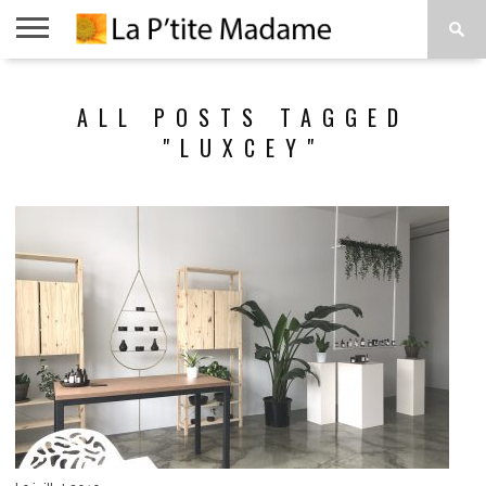
ACCUEIL
BEAUTÉ
MODE
ART
À
ALL POSTS TAGGED
DE
PROPOS
VIVRE
"LUXCEY"