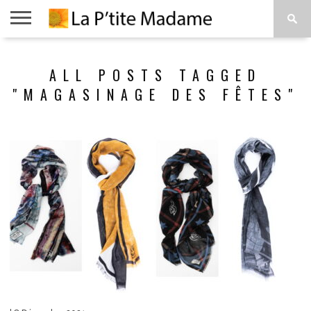
ACCUEIL
BEAUTÉ
MODE
ART
À
ALL POSTS TAGGED
DE
PROPOS
VIVRE
"MAGASINAGE DES FÊTES"