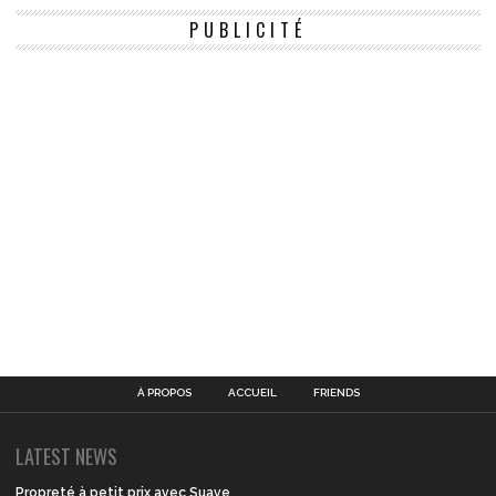
PUBLICITÉ
À PROPOS
ACCUEIL
FRIENDS
LATEST NEWS
Propreté à petit prix avec Suave