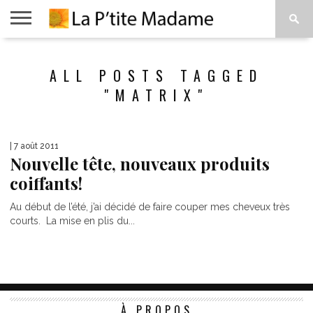
ACCUEIL
BEAUTÉ
MODE
ART
À
ALL POSTS TAGGED
DE
PROPOS
VIVRE
"MATRIX"
| 7 août 2011
Nouvelle tête, nouveaux produits
coiffants!
Au début de l’été, j’ai décidé de faire couper mes cheveux très
courts. La mise en plis du...
À PROPOS