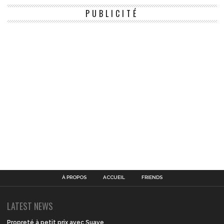
PUBLICITÉ
À PROPOS
ACCUEIL
FRIENDS
LATEST NEWS
Propreté à petit prix avec Suave