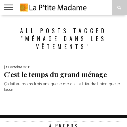
ACCUEIL
BEAUTÉ
MODE
ART
À
ALL POSTS TAGGED
DE
PROPOS
VIVRE
"MÉNAGE DANS LES
VÊTEMENTS"
| 11 octobre 2011
C’est le temps du grand ménage
Ça fait au moins trois ans que je me dis : « Il faudrait bien que je
fasse...
À PROPOS