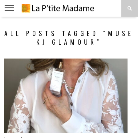
ACCUEIL
BEAUTÉ
MODE
ART
À
ALL POSTS TAGGED "MUSE
DE
PROPOS
VIVRE
KJ GLAMOUR"