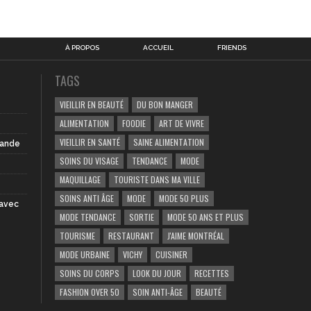
À PROPOS
ACCUEIL
FRIENDS
TAGS
VIEILLIR EN BEAUTÉ
DU BON MANGER
ALIMENTATION
FOODIE
ART DE VIVRE
VIEILLIR EN SANTÉ
SAINE ALIMENTATION
iande
SOINS DU VISAGE
TENDANCE
MODE
MAQUILLAGE
TOURISTE DANS MA VILLE
SOINS ANTI ÂGE
MODE
MODE 50 PLUS
 avec
MODE TENDANCE
SORTIE
MODE 50 ANS ET PLUS
TOURISME
RESTAURANT
J'AIME MONTRÉAL
MODE URBAINE
VICHY
CUISINER
SOINS DU CORPS
LOOK DU JOUR
RECETTES
FASHION OVER 50
SOIN ANTI-ÂGE
BEAUTÉ