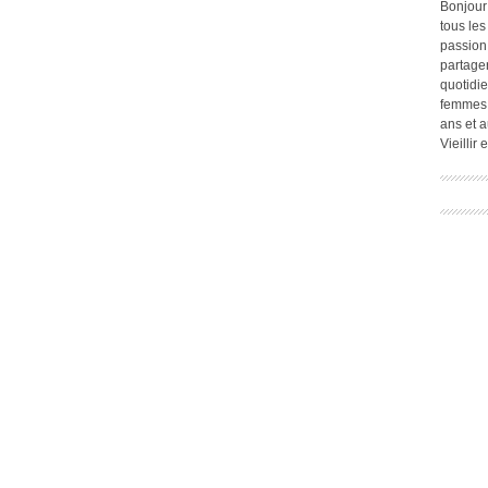
Bonjour
tous les
passion.
partage
quotidie
femmes,
ans et a
Vieillir