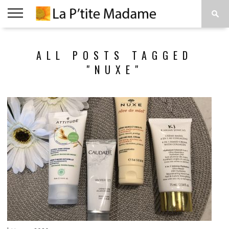
ACCUEIL
BEAUTÉ
MODE
ART
À
ALL POSTS TAGGED
DE
PROPOS
VIVRE
"NUXE"