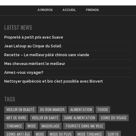
À PROPOS
ACCUEIL
FRIENDS
LATEST NEWS
Propreté à petit prix avec Suave
Jean Leloup au Cirque du Soleil
Recette – Le meilleur pâté chinois sans viande
Mes cheveux méritent le meilleur
Aimez-vous voyager?
Nettoyer québécois et bio c’est possible avec Biovert
TAGS
VIEILLIR EN BEAUTÉ
DU BON MANGER
ALIMENTATION
FOODIE
ART DE VIVRE
VIEILLIR EN SANTÉ
SAINE ALIMENTATION
SOINS DU VISAGE
TENDANCE
MODE
MAQUILLAGE
TOURISTE DANS MA VILLE
SOINS ANTI ÂGE
MODE
MODE 50 PLUS
MODE TENDANCE
SORTIE