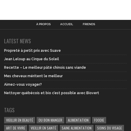
À PROPOS
ACCUEIL
FRIENDS
LATEST NEWS
Propreté à petit prix avec Suave
Jean Leloup au Cirque du Soleil
Recette – Le meilleur pâté chinois sans viande
Mes cheveux méritent le meilleur
Aimez-vous voyager?
Nettoyer québécois et bio c’est possible avec Biovert
TAGS
VIEILLIR EN BEAUTÉ
DU BON MANGER
ALIMENTATION
FOODIE
ART DE VIVRE
VIEILLIR EN SANTÉ
SAINE ALIMENTATION
SOINS DU VISAGE