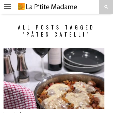
ACCUEIL
BEAUTÉ
MODE
ART
À
ALL POSTS TAGGED
DE
PROPOS
VIVRE
"PÂTES CATELLI"