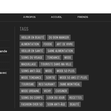
À PROPOS
ACCUEIL
FRIENDS
TAGS
VIEILLIR EN BEAUTÉ
DU BON MANGER
ALIMENTATION
FOODIE
ART DE VIVRE
VIEILLIR EN SANTÉ
SAINE ALIMENTATION
iande
SOINS DU VISAGE
TENDANCE
MODE
MAQUILLAGE
TOURISTE DANS MA VILLE
SOINS ANTI ÂGE
MODE
MODE 50 PLUS
 avec
MODE TENDANCE
SORTIE
MODE 50 ANS ET PLUS
TOURISME
RESTAURANT
J'AIME MONTRÉAL
MODE URBAINE
VICHY
CUISINER
SOINS DU CORPS
LOOK DU JOUR
RECETTES
FASHION OVER 50
SOIN ANTI-ÂGE
BEAUTÉ