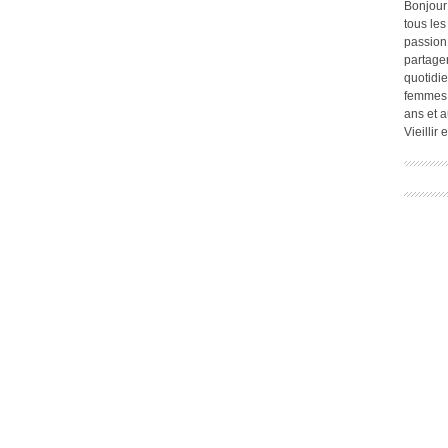
Bonjour
tous les
passion.
partage
quotidie
femmes,
ans et a
Vieillir