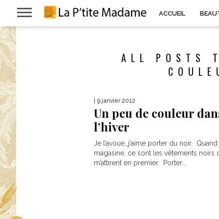
ACCUEIL
BEAU
ALL POSTS 
COULE
| 9 janvier 2012
Un peu de couleur dan
l’hiver
Je l’avoue…j’aime porter du noir. Quand 
magasine, ce sont les vêtements noirs 
m’attirent en premier. Porter...