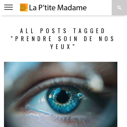
ACCUEIL
BEAUTÉ
MODE
ART
À
ALL POSTS TAGGED
DE
PROPOS
VIVRE
"PRENDRE SOIN DE NOS
YEUX"