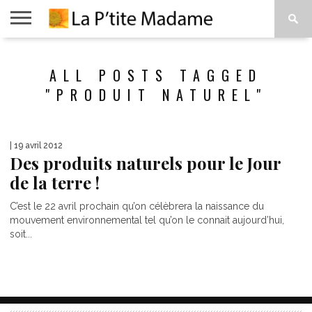
ACCUEIL
BEAUTÉ
MODE
ART
À
ALL POSTS TAGGED
DE
PROPOS
VIVRE
"PRODUIT NATUREL"
| 19 avril 2012
Des produits naturels pour le Jour
de la terre !
C’est le 22 avril prochain qu’on célèbrera la naissance du
mouvement environnemental tel qu’on le connait aujourd’hui,
soit...