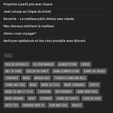
Propreté à petit prix avec Suave
Jean Leloup au Cirque du Soleil
Recette – Le meilleur pâté chinois sans viande
Mes cheveux méritent le meilleur
Aimez-vous voyager?
Nettoyer québécois et bio c’est possible avec Biovert
TAGS
VIEILLIR EN BEAUTÉ
DU BON MANGER
ALIMENTATION
FOODIE
ART DE VIVRE
VIEILLIR EN SANTÉ
SAINE ALIMENTATION
SOINS DU VISAGE
TENDANCE
MODE
MAQUILLAGE
TOURISTE DANS MA VILLE
SOINS ANTI ÂGE
MODE
MODE 50 PLUS
MODE TENDANCE
SORTIE
MODE 50 ANS ET PLUS
TOURISME
RESTAURANT
J'AIME MONTRÉAL
MODE URBAINE
VICHY
CUISINER
SOINS DU CORPS
LOOK DU JOUR
RECETTES
FASHION OVER 50
SOIN ANTI-ÂGE
BEAUTÉ