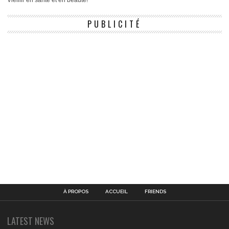
Vieillir en santé et en beauté!
PUBLICITÉ
À PROPOS
ACCUEIL
FRIENDS
LATEST NEWS