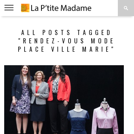
ACCUEIL
BEAUTÉ
MODE
ART
À
ALL POSTS TAGGED
DE
PROPOS
VIVRE
"RENDEZ-VOUS MODE
PLACE VILLE MARIE"