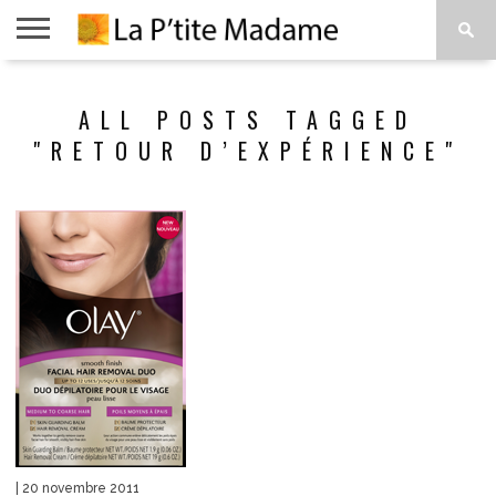
ACCUEIL
BEAUTÉ
MODE
ART
À
ALL POSTS TAGGED
DE
PROPOS
VIVRE
"RETOUR D’EXPÉRIENCE"
| 20 novembre 2011