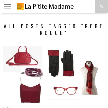
ACCUEIL
BEAUTÉ
MODE
ART
À
ALL POSTS TAGGED "ROBE
DE
PROPOS
VIVRE
ROUGE"