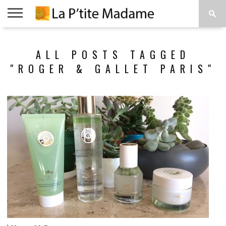
ACCUEIL
BEAUTÉ
MODE
ART
À
ALL POSTS TAGGED
DE
PROPOS
VIVRE
"ROGER & GALLET PARIS"