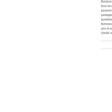
Bonjour
tous les
passion.
partage
quotidie
femmes,
ans et a
Vieillir