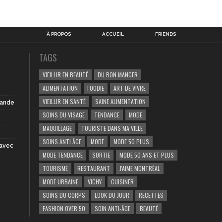
À PROPOS
ACCUEIL
FRIENDS
TAGS
VIEILLIR EN BEAUTÉ
DU BON MANGER
ALIMENTATION
FOODIE
ART DE VIVRE
VIEILLIR EN SANTÉ
SAINE ALIMENTATION
iande
SOINS DU VISAGE
TENDANCE
MODE
MAQUILLAGE
TOURISTE DANS MA VILLE
SOINS ANTI ÂGE
MODE
MODE 50 PLUS
 avec
MODE TENDANCE
SORTIE
MODE 50 ANS ET PLUS
TOURISME
RESTAURANT
J'AIME MONTRÉAL
MODE URBAINE
VICHY
CUISINER
SOINS DU CORPS
LOOK DU JOUR
RECETTES
FASHION OVER 50
SOIN ANTI-ÂGE
BEAUTÉ