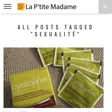
ACCUEIL
BEAUTÉ
MODE
ART
À
ALL POSTS TAGGED
DE
PROPOS
VIVRE
"SEXUALITÉ"