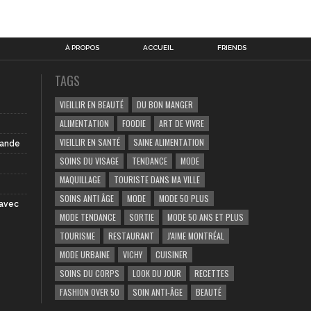
À PROPOS
ACCUEIL
FRIENDS
TAGS
VIEILLIR EN BEAUTÉ
DU BON MANGER
ALIMENTATION
FOODIE
ART DE VIVRE
VIEILLIR EN SANTÉ
SAINE ALIMENTATION
iande
SOINS DU VISAGE
TENDANCE
MODE
MAQUILLAGE
TOURISTE DANS MA VILLE
SOINS ANTI ÂGE
MODE
MODE 50 PLUS
 avec
MODE TENDANCE
SORTIE
MODE 50 ANS ET PLUS
TOURISME
RESTAURANT
J'AIME MONTRÉAL
MODE URBAINE
VICHY
CUISINER
SOINS DU CORPS
LOOK DU JOUR
RECETTES
FASHION OVER 50
SOIN ANTI-ÂGE
BEAUTÉ