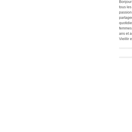
Bonjour
tous les
passion.
partage
quotidie
femmes,
ans et a
Vieillir