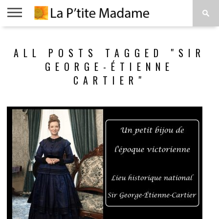
ACCUEIL
BEAUTÉ
MODE
ART
À
ALL POSTS TAGGED "SIR
DE
PROPOS
VIVRE
GEORGE-ÉTIENNE
CARTIER"