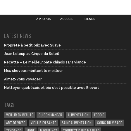
À PROPOS
ACCUEIL
FRIENDS
LATEST NEWS
Propreté à petit prix avec Suave
Jean Leloup au Cirque du Soleil
Recette – Le meilleur pâté chinois sans viande
Mes cheveux méritent le meilleur
Aimez-vous voyager?
Nettoyer québécois et bio c’est possible avec Biovert
TAGS
VIEILLIR EN BEAUTÉ
DU BON MANGER
ALIMENTATION
FOODIE
ART DE VIVRE
VIEILLIR EN SANTÉ
SAINE ALIMENTATION
SOINS DU VISAGE
TENDANCE
MODE
MAQUILLAGE
TOURISTE DANS MA VILLE