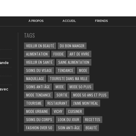
À PROPOS
ACCUEIL
FRIENDS
TAGS
VIEILLIR EN BEAUTÉ
DU BON MANGER
ALIMENTATION
FOODIE
ART DE VIVRE
VIEILLIR EN SANTÉ
SAINE ALIMENTATION
iande
SOINS DU VISAGE
TENDANCE
MODE
MAQUILLAGE
TOURISTE DANS MA VILLE
SOINS ANTI ÂGE
MODE
MODE 50 PLUS
 avec
MODE TENDANCE
SORTIE
MODE 50 ANS ET PLUS
TOURISME
RESTAURANT
J'AIME MONTRÉAL
MODE URBAINE
VICHY
CUISINER
SOINS DU CORPS
LOOK DU JOUR
RECETTES
FASHION OVER 50
SOIN ANTI-ÂGE
BEAUTÉ