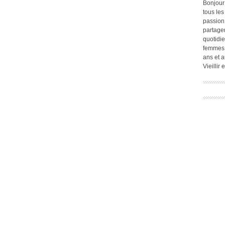
Bonjour
tous les
passion.
partage
quotidie
femmes,
ans et a
Vieillir