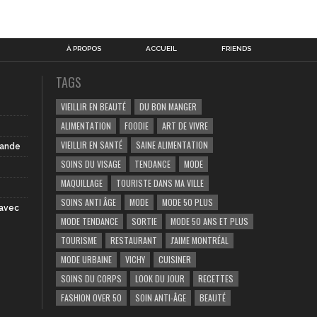
À PROPOS
ACCUEIL
FRIENDS
TAGS
VIEILLIR EN BEAUTÉ
DU BON MANGER
ALIMENTATION
FOODIE
ART DE VIVRE
VIEILLIR EN SANTÉ
SAINE ALIMENTATION
iande
SOINS DU VISAGE
TENDANCE
MODE
MAQUILLAGE
TOURISTE DANS MA VILLE
SOINS ANTI ÂGE
MODE
MODE 50 PLUS
 avec
MODE TENDANCE
SORTIE
MODE 50 ANS ET PLUS
TOURISME
RESTAURANT
J'AIME MONTRÉAL
MODE URBAINE
VICHY
CUISINER
SOINS DU CORPS
LOOK DU JOUR
RECETTES
FASHION OVER 50
SOIN ANTI-ÂGE
BEAUTÉ