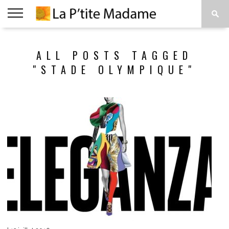
ACCUEIL
BEAUTÉ
MODE
ART
À
ALL POSTS TAGGED
DE
PROPOS
VIVRE
"STADE OLYMPIQUE"