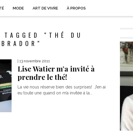
TÉ
MODE
ART DE VIVRE
À PROPOS
 TAGGED "THÉ DU
ABRADOR"
| 13 novembre 2011
Lise Watier m’a invité à
prendre le thé!
La vie nous réserve bien des surprises! J’en ai
eu toute une quand on m’a invitée à la...