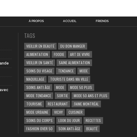
À PROPOS
ACCUEIL
FRIENDS
TAGS
VIEILLIR EN BEAUTÉ
DU BON MANGER
ALIMENTATION
FOODIE
ART DE VIVRE
VIEILLIR EN SANTÉ
SAINE ALIMENTATION
iande
SOINS DU VISAGE
TENDANCE
MODE
MAQUILLAGE
TOURISTE DANS MA VILLE
SOINS ANTI ÂGE
MODE
MODE 50 PLUS
 avec
MODE TENDANCE
SORTIE
MODE 50 ANS ET PLUS
TOURISME
RESTAURANT
J'AIME MONTRÉAL
MODE URBAINE
VICHY
CUISINER
SOINS DU CORPS
LOOK DU JOUR
RECETTES
FASHION OVER 50
SOIN ANTI-ÂGE
BEAUTÉ