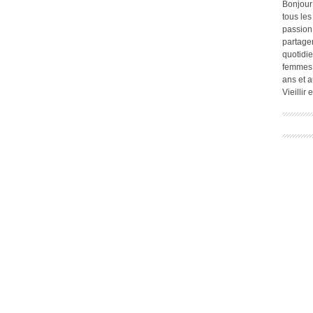
Bonjour
tous les
passion.
partage
quotidie
femmes,
ans et a
Vieillir