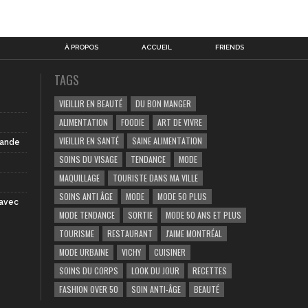
À PROPOS
ACCUEIL
FRIENDS
TAGS
VIEILLIR EN BEAUTÉ
DU BON MANGER
ALIMENTATION
FOODIE
ART DE VIVRE
VIEILLIR EN SANTÉ
SAINE ALIMENTATION
iande
SOINS DU VISAGE
TENDANCE
MODE
MAQUILLAGE
TOURISTE DANS MA VILLE
SOINS ANTI ÂGE
MODE
MODE 50 PLUS
 avec
MODE TENDANCE
SORTIE
MODE 50 ANS ET PLUS
TOURISME
RESTAURANT
J'AIME MONTRÉAL
MODE URBAINE
VICHY
CUISINER
SOINS DU CORPS
LOOK DU JOUR
RECETTES
FASHION OVER 50
SOIN ANTI-ÂGE
BEAUTÉ