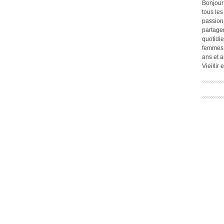
Bonjour
tous les
passion.
partage
quotidie
femmes,
ans et a
Vieillir