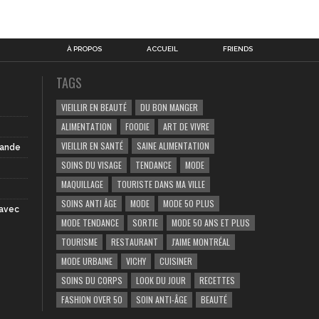
À PROPOS
ACCUEIL
FRIENDS
TAGS
VIEILLIR EN BEAUTÉ
DU BON MANGER
ALIMENTATION
FOODIE
ART DE VIVRE
VIEILLIR EN SANTÉ
SAINE ALIMENTATION
iande
SOINS DU VISAGE
TENDANCE
MODE
MAQUILLAGE
TOURISTE DANS MA VILLE
SOINS ANTI ÂGE
MODE
MODE 50 PLUS
 avec
MODE TENDANCE
SORTIE
MODE 50 ANS ET PLUS
TOURISME
RESTAURANT
J'AIME MONTRÉAL
MODE URBAINE
VICHY
CUISINER
SOINS DU CORPS
LOOK DU JOUR
RECETTES
FASHION OVER 50
SOIN ANTI-ÂGE
BEAUTÉ