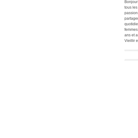
Bonjour
tous les
passion.
partage
quotidie
femmes,
ans et a
Vieillir