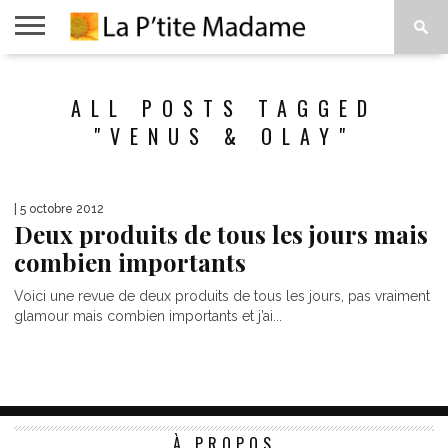
ACCUEIL
BEAUTÉ
MODE
ART
À
ALL POSTS TAGGED
DE
PROPOS
VIVRE
"VENUS & OLAY"
| 5 octobre 2012
Deux produits de tous les jours mais
combien importants
Voici une revue de deux produits de tous les jours, pas vraiment
glamour mais combien importants et j’ai...
À PROPOS