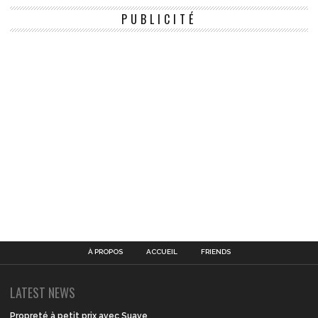
PUBLICITÉ
À PROPOS
ACCUEIL
FRIENDS
LATEST NEWS
Propreté à petit prix avec Suave