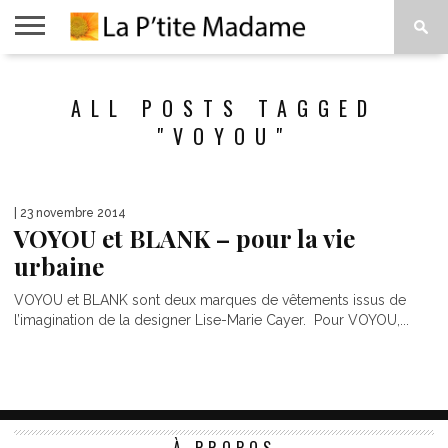
ACCUEIL
BEAUTÉ
MODE
ART
À
ALL POSTS TAGGED
DE
PROPOS
VIVRE
"VOYOU"
| 23 novembre 2014
VOYOU et BLANK – pour la vie
urbaine
VOYOU et BLANK sont deux marques de vêtements issus de
l’imagination de la designer Lise-Marie Cayer. Pour VOYOU,...