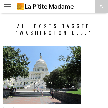
ACCUEIL
BEAUTÉ
MODE
ART
À
ALL POSTS TAGGED
DE
PROPOS
VIVRE
"WASHINGTON D.C."