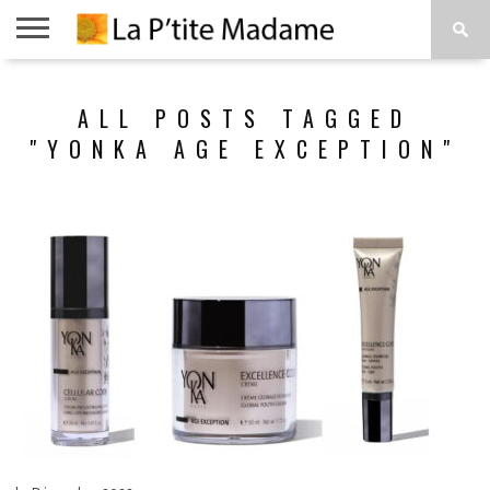
ACCUEIL
BEAUTÉ
MODE
ART
À
ALL POSTS TAGGED
DE
PROPOS
VIVRE
"YONKA AGE EXCEPTION"