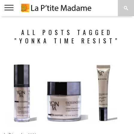
ACCUEIL
BEAUTÉ
MODE
ART
À
ALL POSTS TAGGED
DE
PROPOS
VIVRE
"YONKA TIME RESIST"