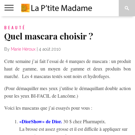
ACCUEIL
BEAUTÉ
BEAUTÉ
MODE
ART
À
DE
PROPOS
Quel mascara choisir ?
VIVRE
By
Marie Héroux
|
4 août 2010
Cette semaine j’ai fait l’essai de 4 marques de mascara : un produit
haut de gamme, un moyen de gamme et deux produits bon
marché. Les 4 mascaras testés sont noirs et hydrofuges.
(Pour démaquiller mes yeux j’utilise le démaquillant double action
pour les yeux BI-FACIL de Lancôme.)
Voici les mascaras que j’ai essayés pour vous :
«DiorShow» de Dior.
30 $ chez Pharmaprix.
La brosse est assez grosse et il est difficile à appliquer sur