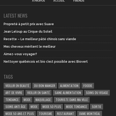
À PROPOS
ACCUEIL
FRIENDS
LATEST NEWS
Propreté à petit prix avec Suave
Jean Leloup au Cirque du Soleil
Recette – Le meilleur pâté chinois sans viande
Mes cheveux méritent le meilleur
Aimez-vous voyager?
Nettoyer québécois et bio c’est possible avec Biovert
TAGS
VIEILLIR EN BEAUTÉ
DU BON MANGER
ALIMENTATION
FOODIE
ART DE VIVRE
VIEILLIR EN SANTÉ
SAINE ALIMENTATION
SOINS DU VISAGE
TENDANCE
MODE
MAQUILLAGE
TOURISTE DANS MA VILLE
SOINS ANTI ÂGE
MODE
MODE 50 PLUS
MODE TENDANCE
SORTIE
MODE 50 ANS ET PLUS
TOURISME
RESTAURANT
J'AIME MONTRÉAL