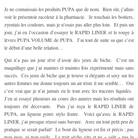
Je ne connaissais les produits PUPA que de nom. Bien sûr, j’allais
voir le présentoir racoleur à la pharmacie. Je touchais les boitiers,
zyeutais les couleurs, mais je n’osais pas aller plus loin. Et puis un
jour, j’ai eu l’occasion d’essayer le RAPID LINER et le rouge à
lèvres PUPA VOLUME de PUPA. J’ai tout de suite su que c’est
le début d’une belle relation…
Qui n’a pas un jour rêvé d’avoir des yeux de biche. C’est un
maquillage que j’ai maintes et maintes fois expérimenté mais sans
succès. Ces yeux de biche que je trouve si élégants et sexy sur les
autres femmes me donne toujours un air triste il me semble… Oui
c’est vrai que je n’ai jamais eu le tour avec les traceurs liquides.
J’en ai essayé plusieurs au cours des années mais les résultats ont
toujours été décevants. Puis j’ai reçu le RAPID LINER de
PUPA, un ligneur genre stylo feutre. Voici qu’avec le RAPID
LINER, j’ai presque réussi sans bavure. Avec un tout petit peu de
pratique se serait parfait! Le bout du ligneur est fin et précis ; pas
trop mou, ni trop raide. Le trait sèche vite et ne « salit » pas la