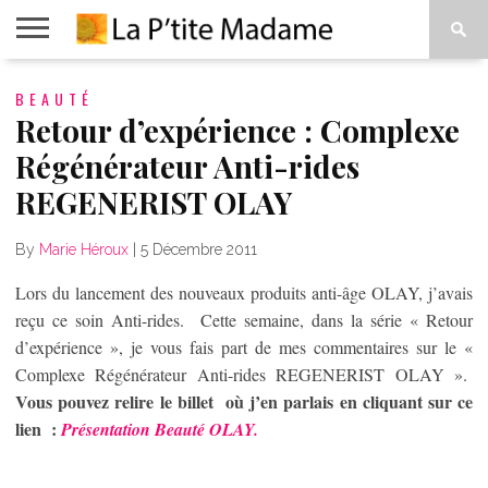
ACCUEIL
BEAUTÉ
BEAUTÉ
MODE
ART
À
DE
PROPOS
Retour d’expérience : Complexe
VIVRE
Régénérateur Anti-rides
REGENERIST OLAY
By
Marie Héroux
|
5 Décembre 2011
Lors du lancement des nouveaux produits anti-âge OLAY, j’avais
reçu ce soin Anti-rides. Cette semaine, dans la série « Retour
d’expérience », je vous fais part de mes commentaires sur le «
Complexe Régénérateur Anti-rides REGENERIST OLAY ».
Vous pouvez relire le billet où j’en parlais en cliquant sur ce
lien :
Présentation Beauté OLAY.