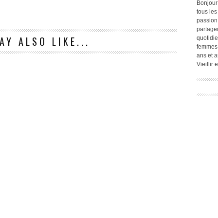
Bonjour
tous les
passion.
partage
AY ALSO LIKE...
quotidie
femmes,
ans et a
Vieillir