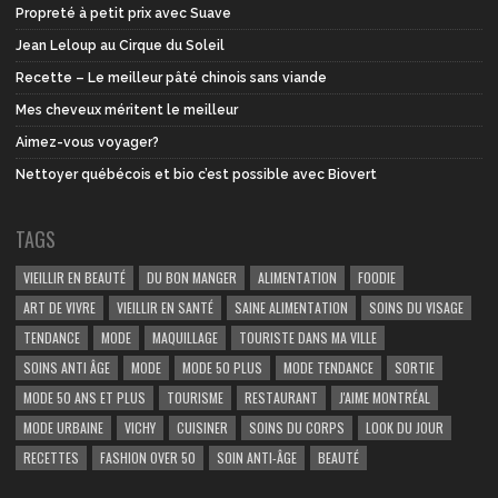
Propreté à petit prix avec Suave
Jean Leloup au Cirque du Soleil
Recette – Le meilleur pâté chinois sans viande
Mes cheveux méritent le meilleur
Aimez-vous voyager?
Nettoyer québécois et bio c’est possible avec Biovert
TAGS
VIEILLIR EN BEAUTÉ
DU BON MANGER
ALIMENTATION
FOODIE
ART DE VIVRE
VIEILLIR EN SANTÉ
SAINE ALIMENTATION
SOINS DU VISAGE
TENDANCE
MODE
MAQUILLAGE
TOURISTE DANS MA VILLE
SOINS ANTI ÂGE
MODE
MODE 50 PLUS
MODE TENDANCE
SORTIE
MODE 50 ANS ET PLUS
TOURISME
RESTAURANT
J'AIME MONTRÉAL
MODE URBAINE
VICHY
CUISINER
SOINS DU CORPS
LOOK DU JOUR
RECETTES
FASHION OVER 50
SOIN ANTI-ÂGE
BEAUTÉ