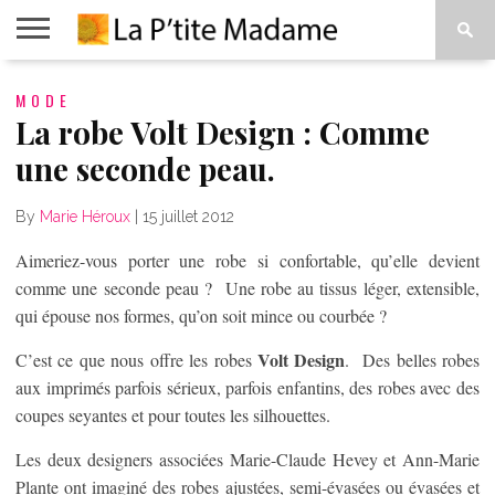
ACCUEIL
MODE
BEAUTÉ
MODE
ART
À
DE
PROPOS
La robe Volt Design : Comme
VIVRE
une seconde peau.
By
Marie Héroux
|
15 juillet 2012
Aimeriez-vous porter une robe si confortable, qu’elle devient
comme une seconde peau ? Une robe au tissus léger, extensible,
qui épouse nos formes, qu’on soit mince ou courbée ?
Volt Design
C’est ce que nous offre les robes
. Des belles robes
aux imprimés parfois sérieux, parfois enfantins, des robes avec des
coupes seyantes et pour toutes les silhouettes.
Les deux designers associées Marie-Claude Hevey et Ann-Marie
Plante ont imaginé des robes ajustées, semi-évasées ou évasées et